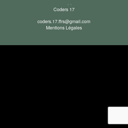
, ,
Coders 17
coders.17.ffrs@gmail.com
Mentions Légales