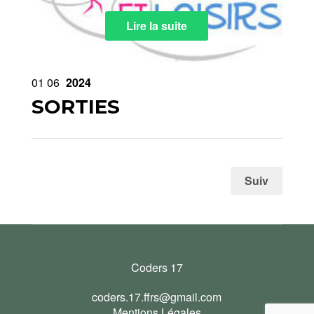
Lire la suite
01
06
2024
SORTIES
Suiv
Coders 17
coders.17.ffrs@gmail.com
Mentions Légales