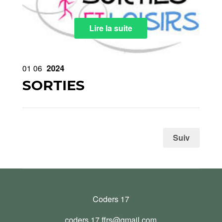
Lire la suite
01
06
2024
SORTIES
Suiv
Coders 17
coders.17.ffrs@gmail.com